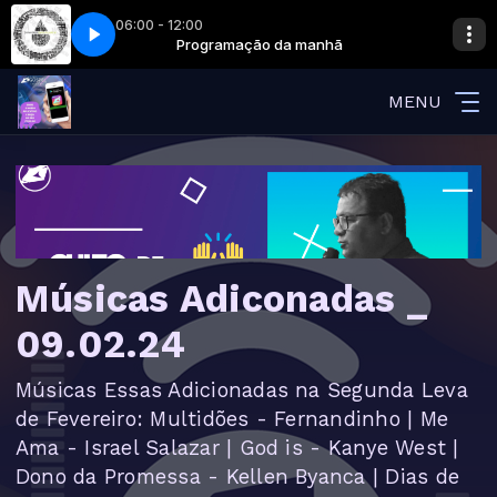
06:00 - 12:00
hã
eu te Amo
Programação da manhã
Fernandinho - Como eu te Amo
MENU
Músicas Adiconadas _
09.02.24
Músicas Essas Adicionadas na Segunda Leva
de Fevereiro: Multidões - Fernandinho | Me
Ama - Israel Salazar | God is - Kanye West |
Dono da Promessa - Kellen Byanca | Dias de