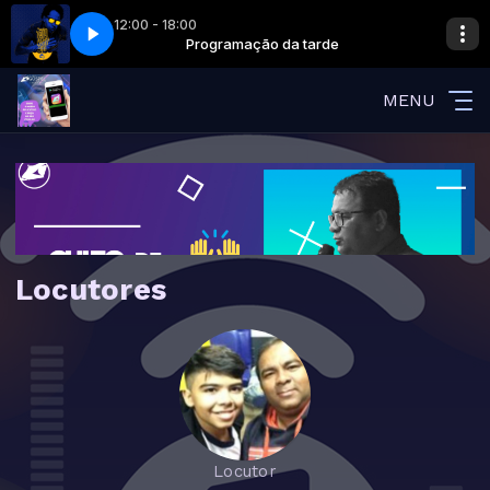
12:00 - 18:00
 tarde
o - Filho Meu_mJJmHaitgVc
Programação da tarde
Thalles Roberto - Filho Meu_mJJmHaitgVc
MENU
Locutores
Locutor