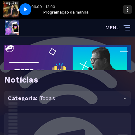
06:00 - 12:00
anhã
as Águas
Programação da manhã
Davi Sacer - Sobre as Águas
MENU
Notícias
Categoria:
Todas