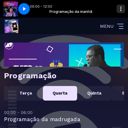
06:00 - 12:00
da manhã
co-Tamo Junto
Programação da manhã
Preto No Branco-Tamo Junto
MENU
Programação
a
Terça
Quarta
Quinta
Se
00:00 - 06:00
Programação da madrugada