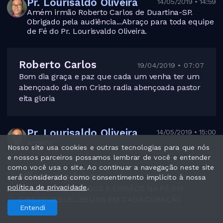
Pr. Lourisaldo Oliveira
14/05/2019 • 14:59
Amém irmão Roberto Carlos de Duartina-SP.
Obrigado pela audiência...Abraço para toda equipe
de Fé do Pr. Lourisvaldo Oliveira.
Roberto Carlos
19/04/2019 • 07:07
Bom dia graça e paz que cada um venha ter um
abençoado dia em Cristo radia abençoada pastor
eita gloria
Pr. Lourisaldo Oliveira
14/05/2019 • 15:00
Amém
Nosso site usa cookies e outras tecnologias para que nós
e nossos parceiros possamos lembrar de você e entender
como você usa o site. Ao continuar a navegação neste site
Nilson medeiros
será considerado como consentimento implícito à nossa
18/04/2019 • 23:08
política de privacidade
.
GRAÇA E PAZ AMADOS E ERMÃOS NA FÉ EM
CRISTO JESUS...BEIJOS EM CADA CORAÇÃO
Entendi