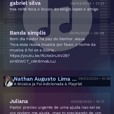
gabriel silva
08/04/2024 • 21:23
boa noite toca o louvor do sergio lopes o amigo
Banda simplís
20/10/2023 • 08:08
Bom dia Pastor na paz do Senhor Jesus
Toca essa nossa musica por favor, o nome da
musica é foi se a Glória..
https://youtu.be/RUXe3nJAVZ8?
si=9EWCT_c6KBmo6JuJ
Nathan Augusto Lima dos Santos
09/02/2024 • 10:26
A Música ja Foi Adicionada à Playrist
Juliana
03/08/2023 • 15:17
Pastor preciso urgente de uma ajuda nao sei se
vcs podem me ajuda ..mas to precisando de um