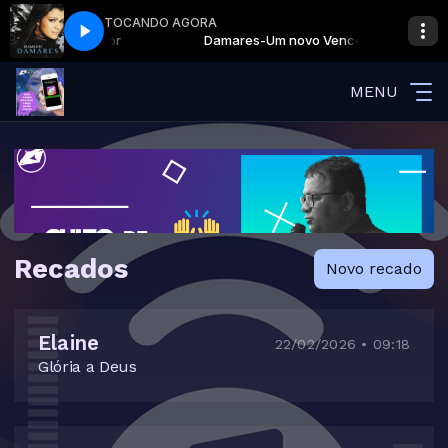
TOCANDO AGORA
a madrugada
vo Vencedor
Programação da madrugada
Damares-Um novo Vencedor
MENU
Recados
Novo recado
Elaine
22/02/2026 • 09:18
Glória a Deus